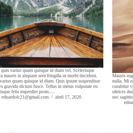
 quis varius quam quisque id diam vel. Scelerisque
ra mauris in aliquam sem fringilla ut morbi tincidunt.
Mauris aug
varius quam quisque id diam. Quis ipsum suspendisse
nulla. Mi 
ces gravida dictum fusce. Tellus in metus vulputate eu
curabitur v
risque felis imperdiet proin.…
ultrices du
eduardolc21@gmail.com
abril 17, 2020
nec sagitt
edu